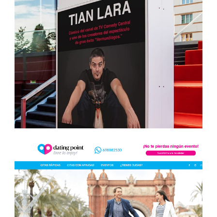
Monólogos en Barcelona
Branding
Diseño web
Sistema de reservas web
Posicionamiento SEO
Dating Point
Branding
Diseño web
Comunicación