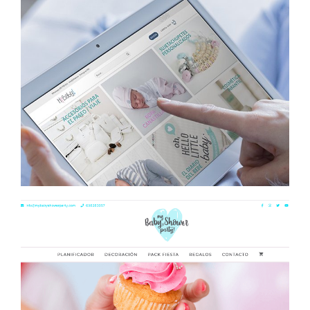
Hi Baby
Branding
Diseño web
E-commerce
Comunicación
Social Media
Posicionamiento SEO
My Baby Shower Party
Branding
Diseño web