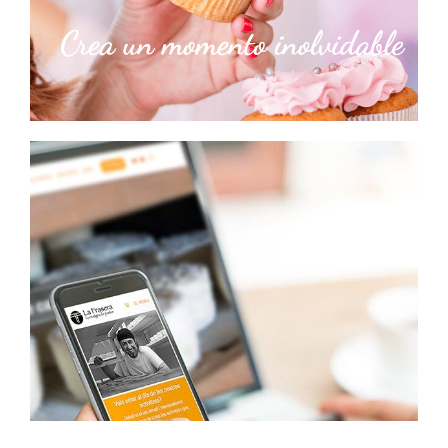
Diseño logo
Social Media
Posicionamiento SEO
Formatges La Frasera
Diseño web
E-commerce
Posicionamiento SEO